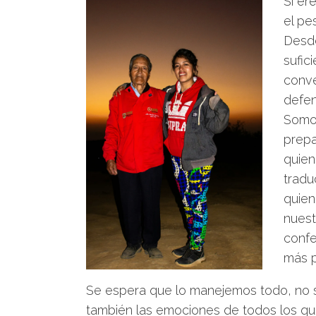
Si er
el pe
Desd
sufic
conve
defen
Somo
prepa
quien
tradu
quien
nuest
confe
más p
Se espera que lo manejemos todo, no sol
también las emociones de todos los qu