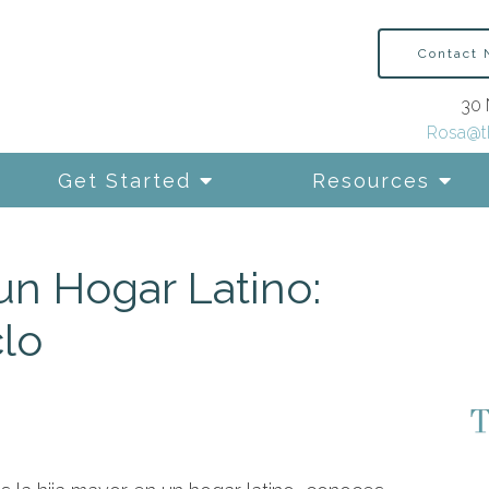
Contact
30 
Rosa@t
Get Started
Resources
un Hogar Latino:
lo