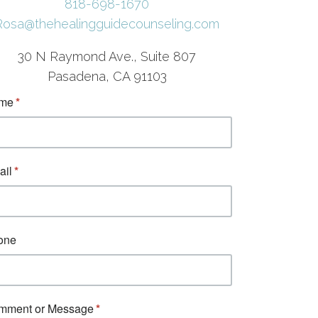
818-698-1670
Rosa@thehealingguidecounseling.com
30 N Raymond Ave., Suite 807
Pasadena, CA 91103