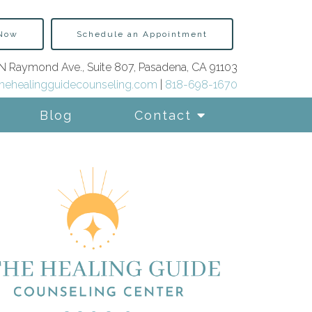
 Now
Schedule an Appointment
N Raymond Ave., Suite 807, Pasadena, CA 91103
hehealingguidecounseling.com
|
818-698-1670
Blog
Contact